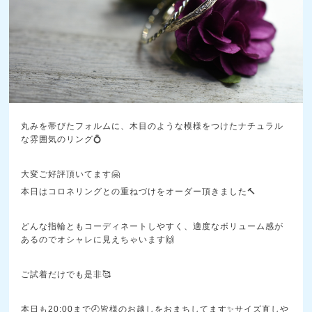
丸みを帯びたフォルムに、木目のような模様をつけたナチュラル
な雰囲気のリング💍
大変ご好評頂いてます🤗
本日はコロネリングとの重ねづけをオーダー頂きました🔨
どんな指輪ともコーディネートしやすく、適度なボリューム感が
あるのでオシャレに見えちゃいます🙌
ご試着だけでも是非🥰
本日も20:00まで🕗皆様のお越しをおまちしてます✨サイズ直しや