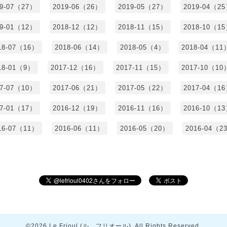
19-07（27）
2019-06（26）
2019-05（27）
2019-04（2
19-01（12）
2018-12（12）
2018-11（15）
2018-10（1
18-07（16）
2018-06（14）
2018-05（4）
2018-04（11
18-01（9）
2017-12（16）
2017-11（15）
2017-10（10
17-07（10）
2017-06（21）
2017-05（22）
2017-04（1
17-01（17）
2016-12（19）
2016-11（16）
2016-10（1
16-07（11）
2016-06（11）
2016-05（20）
2016-04（2
©2026
Le Frioul (ル フリオール)
. All Rights Reserved.