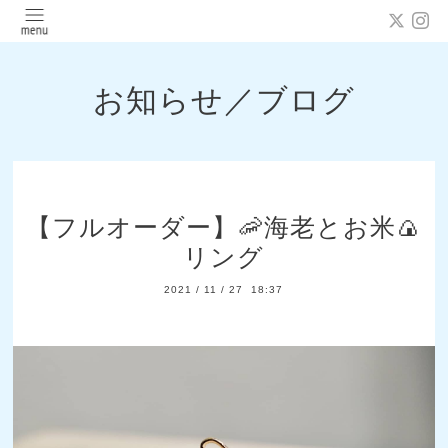
お知らせ／ブログ
【フルオーダー】🦐海老とお米🍙
リング
2021
/
11
/
27 18:37