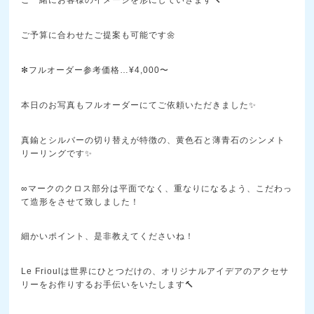
ご一緒にお客様のイメージを形にしていきます🔨
ご予算に合わせたご提案も可能です🌼
✻フルオーダー参考価格…¥4,000〜
本日のお写真もフルオーダーにてご依頼いただきました✨
真鍮とシルバーの切り替えが特徴の、黄色石と薄青石のシンメト
リーリングです✨
∞マークのクロス部分は平面でなく、重なりになるよう、こだわっ
て造形をさせて致しました！
細かいポイント、是非教えてくださいね！
Le Frioulは世界にひとつだけの、オリジナルアイデアのアクセサ
リーをお作りするお手伝いをいたします🔨