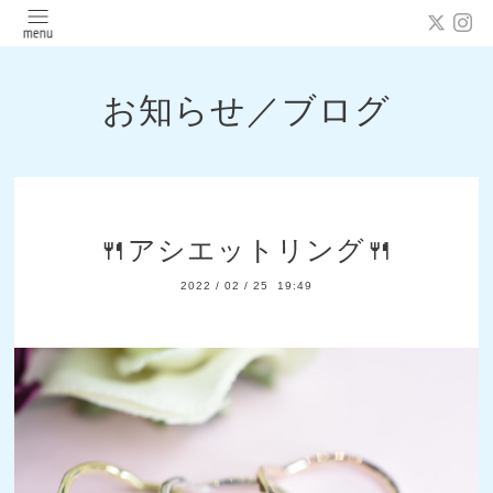
お知らせ／ブログ
🍴アシエットリング🍴
2022
/
02
/
25 19:49