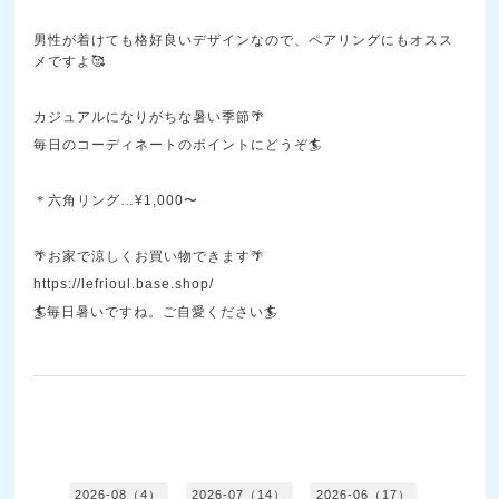
男性が着けても格好良いデザインなので、ペアリングにもオスス
メですよ🥰
カジュアルになりがちな暑い季節🌴
毎日のコーディネートのポイントにどうぞ🏄
＊六角リング…¥1,000〜
🌴お家で涼しくお買い物できます🌴
https://lefrioul.base.shop/
🏄毎日暑いですね。ご自愛ください🏄
2026-08（4）
2026-07（14）
2026-06（17）