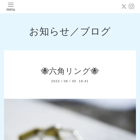
お知らせ／ブログ
🐝六角リング🐝
2022
/
06
/
30 18:41