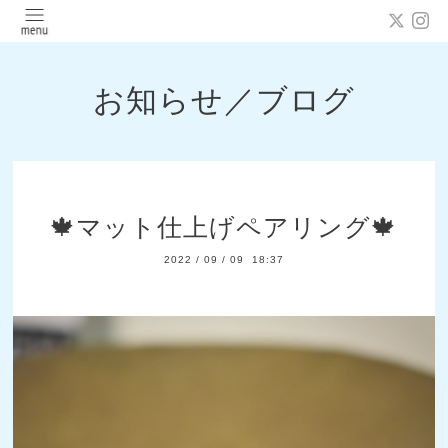
お知らせ／ブログ
🍁マット仕上げペアリング🍁
2022
/
09
/
09 18:37