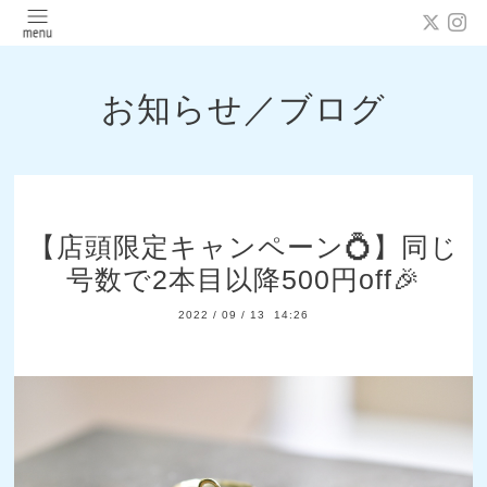
お知らせ／ブログ
【店頭限定キャンペーン💍】同じ
号数で2本目以降500円off🎉
2022
/
09
/
13 14:26