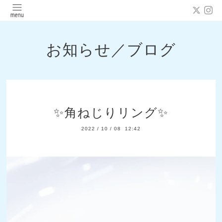
お知らせ／ブログ
✨角ねじりリング✨
2022
/
10
/
08 12:42