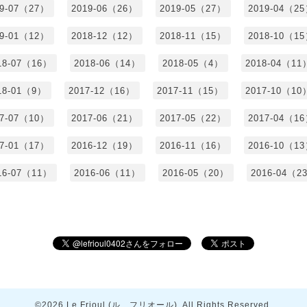
19-07（27）
2019-06（26）
2019-05（27）
2019-04（2
19-01（12）
2018-12（12）
2018-11（15）
2018-10（1
18-07（16）
2018-06（14）
2018-05（4）
2018-04（11
18-01（9）
2017-12（16）
2017-11（15）
2017-10（10
17-07（10）
2017-06（21）
2017-05（22）
2017-04（1
17-01（17）
2016-12（19）
2016-11（16）
2016-10（1
16-07（11）
2016-06（11）
2016-05（20）
2016-04（2
©2026
Le Frioul (ル フリオール)
. All Rights Reserved.