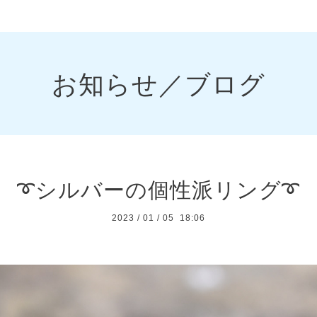
お知らせ／ブログ
➰シルバーの個性派リング➰
2023
/
01
/
05 18:06