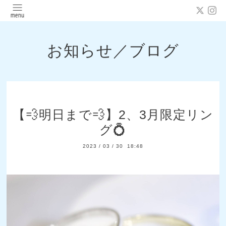
お知らせ／ブログ
【💨明日まで💨】2、3月限定リン
グ💍
2023
/
03
/
30 18:48