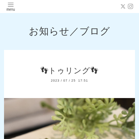
お知らせ／ブログ
👣トゥリング👣
2023
/
07
/
25 17:51