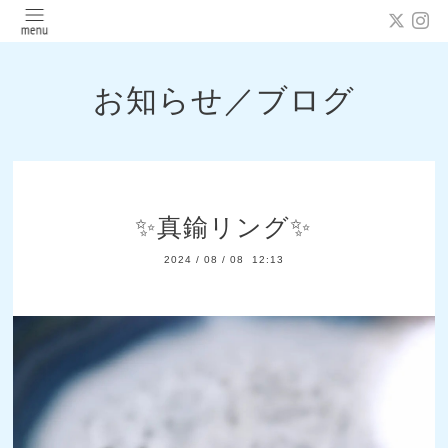
お知らせ／ブログ
✨️真鍮リング✨️
2024
/
08
/
08 12:13