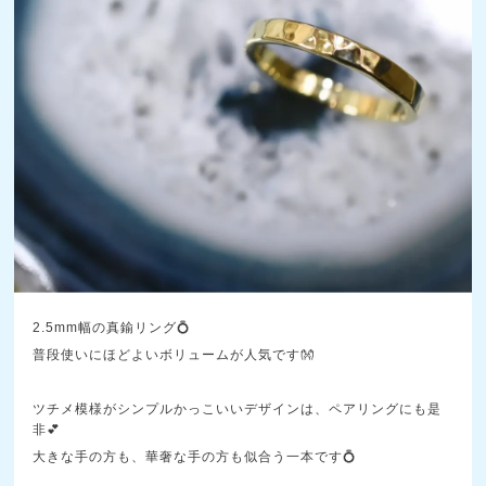
2.5mm幅の真鍮リング💍
普段使いにほどよいボリュームが人気です👐
ツチメ模様がシンプルかっこいいデザインは、ペアリングにも是
非💕
大きな手の方も、華奢な手の方も似合う一本です💍