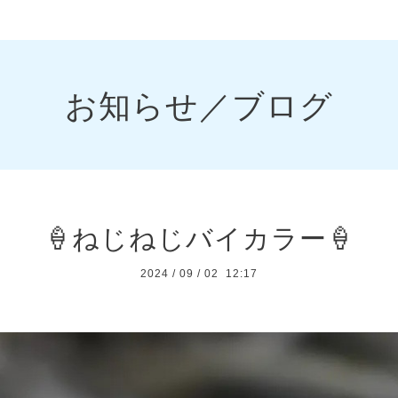
お知らせ／ブログ
🍦ねじねじバイカラー🍦
2024
/
09
/
02 12:17