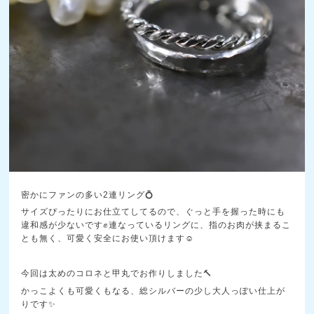
密かにファンの多い2連リング💍
サイズぴったりにお仕立てしてるので、ぐっと手を握った時にも
違和感が少ないです✊️連なっているリングに、指のお肉が挟まるこ
とも無く、可愛く安全にお使い頂けます☺️
今回は太めのコロネと甲丸でお作りしました🔨
かっこよくも可愛くもなる、総シルバーの少し大人っぽい仕上が
りです✨