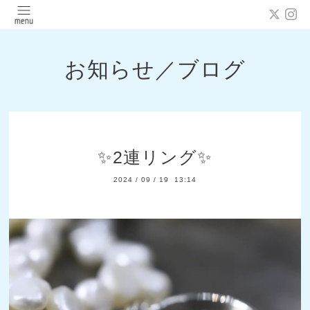
お知らせ／ブログ
✨️2連リング✨️
2024
/
09
/
19 13:14