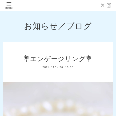
お知らせ／ブログ
💐エンゲージリング💐
2024
/
10
/
26 13:38