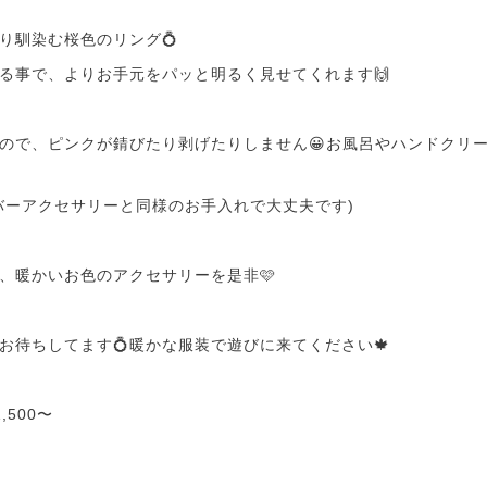
り馴染む桜色のリング💍
る事で、よりお手元をパッと明るく見せてくれます🙌
ので、ピンクが錆びたり剥げたりしません😀お風呂やハンドクリ
バーアクセサリーと同様のお手入れで大丈夫です)
、暖かいお色のアクセサリーを是非🩷
お待ちしてます💍暖かな服装で遊びに来てください🍁
500〜