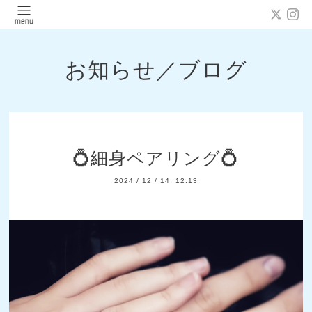
お知らせ／ブログ
💍細身ペアリング💍
2024
/
12
/
14 12:13