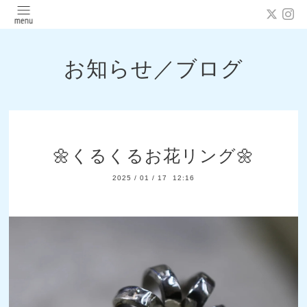
お知らせ／ブログ
🌼くるくるお花リング🌼
2025
/
01
/
17 12:16