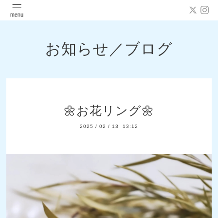
お知らせ／ブログ
🌼お花リング🌼
2025
/
02
/
13 13:12