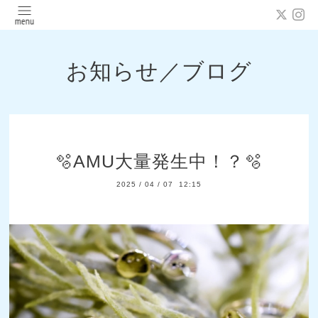
お知らせ／ブログ
🫧AMU大量発生中！？🫧
2025
/
04
/
07 12:15