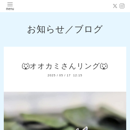
お知らせ／ブログ
🐺オオカミさんリング🐺
2025
/
05
/
17 12:15