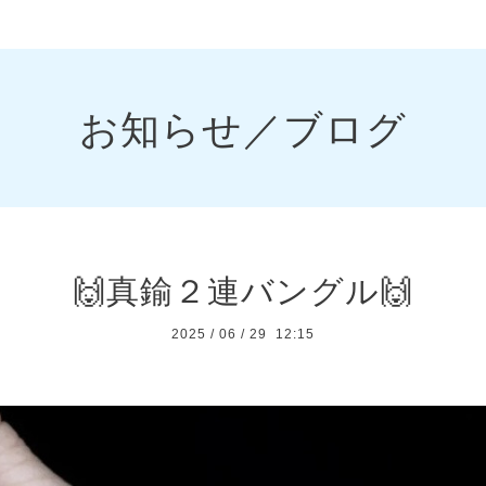
お知らせ／ブログ
🙌真鍮２連バングル🙌
2025
/
06
/
29 12:15