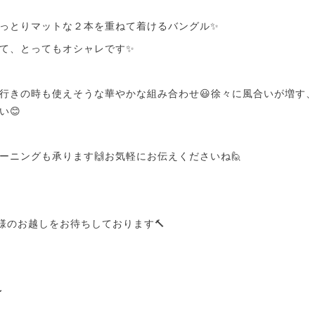
っとりマットな２本を重ねて着けるバングル✨️
て、とってもオシャレです✨
行きの時も使えそうな華やかな組み合わせ😃徐々に風合いが増す
い😊
ーニングも承ります🙌お気軽にお伝えくださいね🙋
皆様のお越しをお待ちしております🔨
〜