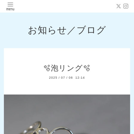
お知らせ／ブログ
🫧泡リング🫧
2025
/
07
/
06 12:14