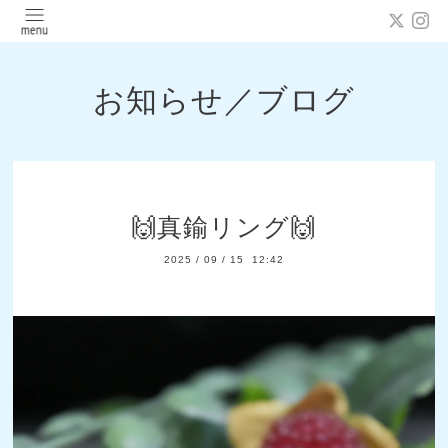
お知らせ／ブログ
🙌真鍮リング🙌
2025
/
09
/
15 12:42