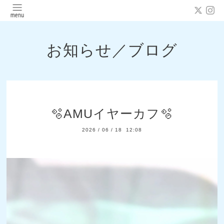
お知らせ／ブログ
🫧AMUイヤーカフ🫧
2026
/
06
/
18 12:08